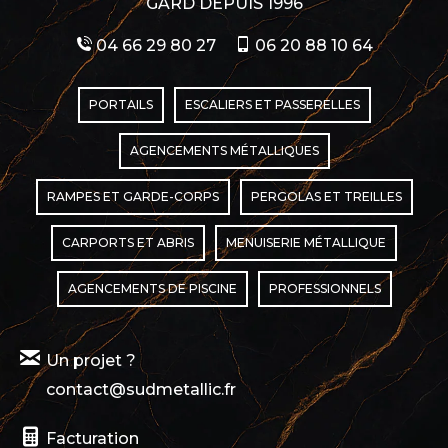
GARD DEPUIS 1996
04 66 29 80 27
06 20 88 10 64
PORTAILS
ESCALIERS ET PASSERELLES
AGENCEMENTS MÉTALLIQUES
RAMPES ET GARDE-CORPS
PERGOLAS ET TREILLES
CARPORTS ET ABRIS
MENUISERIE MÉTALLIQUE
AGENCEMENTS DE PISCINE
PROFESSIONNELS
Un projet ?
contact@sudmetallic.fr
Facturation