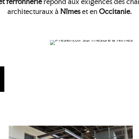
et ferronnerie
répond aux exigences des chan
architecturaux à
Nîmes
et en
Occitanie.