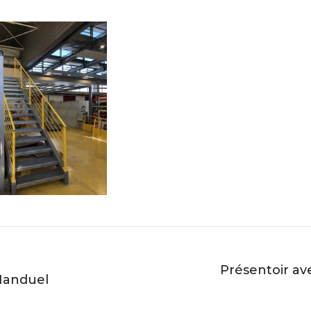
Présentoir av
 Manduel
Album
suivant