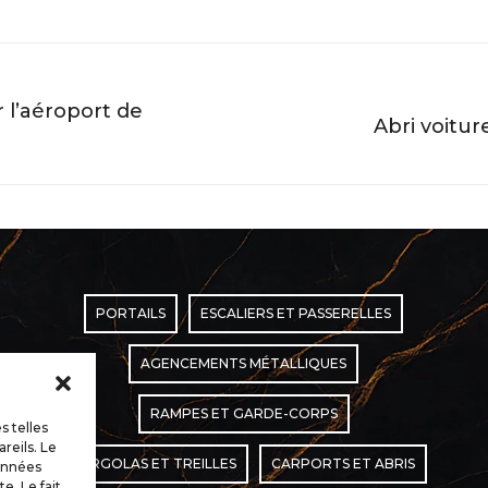
 l’aéroport de
Abri voitu
Album
suivant
:
PORTAILS
ESCALIERS ET PASSERELLES
AGENCEMENTS MÉTALLIQUES
RAMPES ET GARDE-CORPS
s telles
reils. Le
PERGOLAS ET TREILLES
CARPORTS ET ABRIS
données
e. Le fait