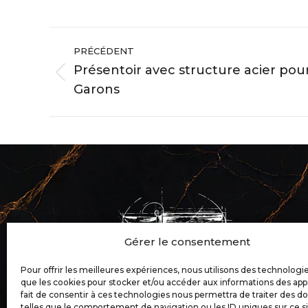
Navigation
PRÉCÉDENT
album
Présentoir avec structure acier pour
Album
Garons
précédent
:
Gérer le consentement
Pour offrir les meilleures expériences, nous utilisons des technologie
que les cookies pour stocker et/ou accéder aux informations des appa
fait de consentir à ces technologies nous permettra de traiter des 
telles que le comportement de navigation ou les ID uniques sur ce sit