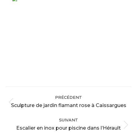
Navigation
PRÉCÉDENT
album
Sculpture de jardin flamant rose à Caissargues
Album
précédent
SUIVANT
:
Escalier en inox pour piscine dans l’Hérault
Album
suivant