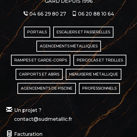
GARD DEPUIS 1996
04 66 29 80 27
06 20 88 10 64
PORTAILS
ESCALIERS ET PASSERELLES
AGENCEMENTS MÉTALLIQUES
RAMPES ET GARDE-CORPS
PERGOLAS ET TREILLES
CARPORTS ET ABRIS
MENUISERIE MÉTALLIQUE
AGENCEMENTS DE PISCINE
PROFESSIONNELS
Un projet ?
contact@sudmetallic.fr
Facturation