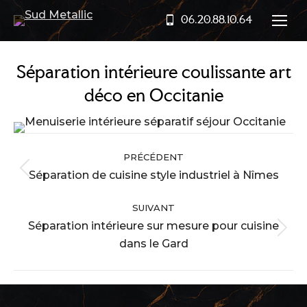
06.20.88.10.64
Séparation intérieure coulissante art
déco en Occitanie
Navigation
PRÉCÉDENT
album
Séparation de cuisine style industriel à Nîmes
Album
précédent
SUIVANT
:
Séparation intérieure sur mesure pour cuisine
Album
dans le Gard
suivant
: