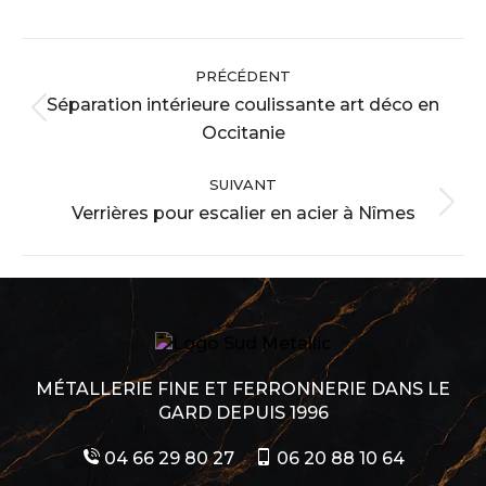
Navigation
PRÉCÉDENT
album
Séparation intérieure coulissante art déco en
Album
Occitanie
précédent
:
SUIVANT
Verrières pour escalier en acier à Nîmes
Album
suivant
:
MÉTALLERIE FINE ET FERRONNERIE DANS LE
GARD DEPUIS 1996
04 66 29 80 27
06 20 88 10 64